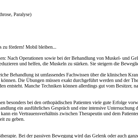
hrose, Paralyse)
 zu fördern! Mobil bleiben...
denken: Nach Operationen sowie bei der Behandlung von Muskel- und 
ieren und helfen, die Muskeln zu stärken. Sie steigern die Beweglic
reiche Behandlung ist umfassendes Fachwissen über die klinischen Kran
ben können. Die Übungen müssen exakt durchgeführt werden und der Th
n entsteht. Manche Techniken können allerdings gut vom Besitzer, na
nen besonders bei den orthopädischen Patienten viele gute Erfolge vorw
andlung ein ausführliches Gespräch und eine intensive Untersuchung 
kann ein Vertrauensverhältnis zwischen Therapeutin und dem Patienten 
it zu geben.
therapie. Bei der passiven Bewegung wird das Gelenk oder auch ganze