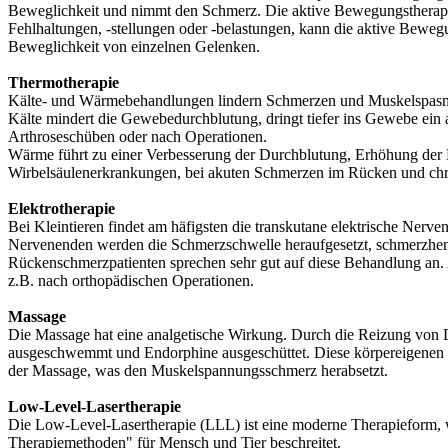
Beweglichkeit und nimmt den Schmerz. Die aktive Bewegungstherapie
Fehlhaltungen, -stellungen oder -belastungen, kann die aktive Bewe
Beweglichkeit von einzelnen Gelenken.
Thermotherapie
Kälte- und Wärmebehandlungen lindern Schmerzen und Muskelspasm
Kälte mindert die Gewebedurchblutung, dringt tiefer ins Gewebe ein
Arthroseschüben oder nach Operationen.
Wärme führt zu einer Verbesserung der Durchblutung, Erhöhung der 
Wirbelsäulenerkrankungen, bei akuten Schmerzen im Rücken und chr
Elektrotherapie
Bei Kleintieren findet am häfigsten die transkutane elektrische Ner
Nervenenden werden die Schmerzschwelle heraufgesetzt, schmerzhemm
Rückenschmerzpatienten sprechen sehr gut auf diese Behandlung an. 
z.B. nach orthopädischen Operationen.
Massage
Die Massage hat eine analgetische Wirkung. Durch die Reizung von
ausgeschwemmt und Endorphine ausgeschüttet. Diese körpereigenen Sto
der Massage, was den Muskelspannungsschmerz herabsetzt.
Low-Level-Lasertherapie
Die Low-Level-Lasertherapie (LLL) ist eine moderne Therapieform, w
Therapiemethoden" für Mensch und Tier beschreitet.