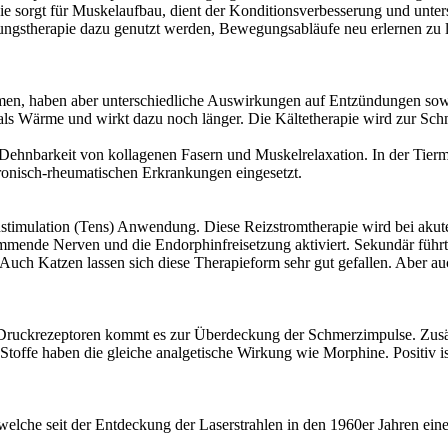
 sorgt für Muskelaufbau, dient der Konditionsverbesserung und unter
gungstherapie dazu genutzt werden, Bewegungsabläufe neu erlernen zu 
en, haben aber unterschiedliche Auswirkungen auf Entzündungen sow
 als Wärme und wirkt dazu noch länger. Die Kältetherapie wird zur Sc
Dehnbarkeit von kollagenen Fasern und Muskelrelaxation. In der Tie
onisch-rheumatischen Erkrankungen eingesetzt.
venstimulation (Tens) Anwendung. Diese Reizstromtherapie wird bei aku
ende Nerven und die Endorphinfreisetzung aktiviert. Sekundär führt
Auch Katzen lassen sich diese Therapieform sehr gut gefallen. Aber a
 Druckrezeptoren kommt es zur Überdeckung der Schmerzimpulse. Zus
ffe haben die gleiche analgetische Wirkung wie Morphine. Positiv ist
elche seit der Entdeckung der Laserstrahlen in den 1960er Jahren ein