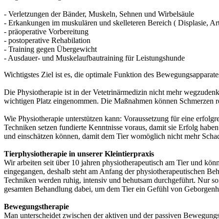
- Verletzungen der Bänder, Muskeln, Sehnen und Wirbelsäule
- Erkankungen im muskulären und skelleteren Bereich ( Displasie, Art
- präoperative Vorbereitung
- postoperative Rehabilation
- Training gegen Übergewicht
- Ausdauer- und Muskelaufbautraining für Leistungshunde
Wichtigstes Ziel ist es, die optimale Funktion des Bewegungsapparates
Die Physiotherapie ist in der Vetetrinärmedizin nicht mehr wegzu
wichtigen Platz eingenommen. Die Maßnahmen können Schmerzen reduz
Wie Physiotherapie unterstützen kann: Voraussetzung für eine erfolg
Techniken setzen fundierte Kenntnisse voraus, damit sie Erfolg ha
und einschätzen können, damit dem Tier womöglich nicht mehr Schade
Tierphysiotherapie in unserer Kleintierpraxis
Wir arbeiten seit über 10 jahren physiotherapeutisch am Tier und kön
eingegangen, deshalb steht am Anfang der physiotherapeutischen Beh
Techniken werden ruhig, intensiv und behutsam durchgeführt. Nur so 
gesamten Behandlung dabei, um dem Tier ein Gefühl von Geborgenhe
Bewegungstherapie
Man unterscheidet zwischen der aktiven und der passiven Bewegungs